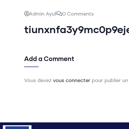
Admin Ayuf
0 Comments
tiunxnfa3y9mc0p9ej
Add a Comment
Vous devez
vous connecter
pour publier u