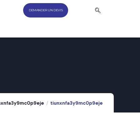
DEMANDER UN DEVIS
nxnfa3y9mc0p9eje
tiunxnfa3y9mc0p9eje