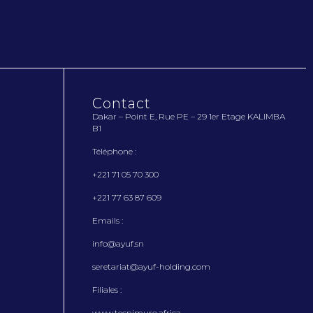
Contact
Dakar – Point E, Rue PE – 29 1
er
Etage KALIMBA
B1
Téléphone :
+221 71 05 70 300
+221 77 63 87 609
Emails :
info@ayuf.sn
seretariat@ayuf-holding.com
Filiales :
www.tecnimuro.africa