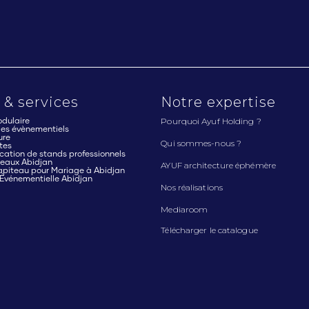
 & services
Notre expertise
Pourquoi Ayuf Holding ?
dulaire
cles évènementiels
ure
Qui sommes-nous ?
tes
cation de stands professionnels
teaux Abidjan
AYUF architecture éphémère
apiteau pour Mariage à Abidjan
 Événementielle Abidjan
Nos réalisations
Mediaroom
Télécharger le catalogue