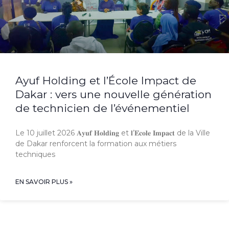
Ayuf Holding et l’École Impact de
Dakar : vers une nouvelle génération
de technicien de l’événementiel
Le 10 juillet 2026 𝐀𝐲𝐮𝐟 𝐇𝐨𝐥𝐝𝐢𝐧𝐠 et 𝐥’𝐄́𝐜𝐨𝐥𝐞 𝐈𝐦𝐩𝐚𝐜𝐭 de la Ville
de Dakar renforcent la formation aux métiers
techniques
EN SAVOIR PLUS »