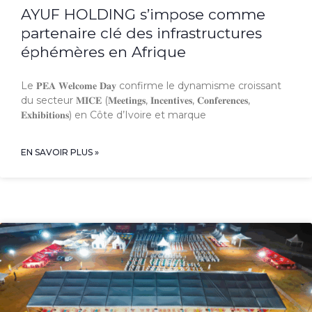
AYUF HOLDING s’impose comme
partenaire clé des infrastructures
éphémères en Afrique
Le 𝐏𝐄𝐀 𝐖𝐞𝐥𝐜𝐨𝐦𝐞 𝐃𝐚𝐲 confirme le dynamisme croissant
du secteur 𝐌𝐈𝐂𝐄 (𝐌𝐞𝐞𝐭𝐢𝐧𝐠𝐬, 𝐈𝐧𝐜𝐞𝐧𝐭𝐢𝐯𝐞𝐬, 𝐂𝐨𝐧𝐟𝐞𝐫𝐞𝐧𝐜𝐞𝐬,
𝐄𝐱𝐡𝐢𝐛𝐢𝐭𝐢𝐨𝐧𝐬) en Côte d’Ivoire et marque
EN SAVOIR PLUS »