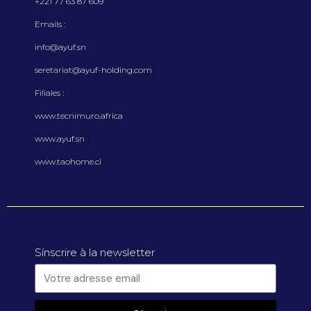
+221 77 63 87 609
Emails :
info@ayuf.sn
seretariat@ayuf-holding.com
Filiales :
www.tecnimuro.africa
www.ayuf.sn
www.taohome.ci
Sínscrire à la newsletter