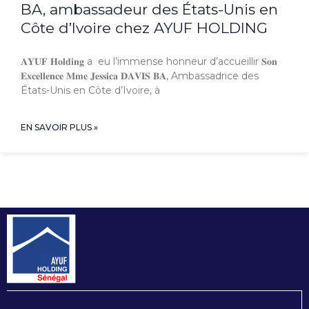
BA, ambassadeur des États-Unis en
Côte d’Ivoire chez AYUF HOLDING
𝐀𝐘𝐔𝐅 𝐇𝐨𝐥𝐝𝐢𝐧𝐠 a eu l’immense honneur d’accueillir 𝐒𝐨𝐧
𝐄𝐱𝐜𝐞𝐥𝐥𝐞𝐧𝐜𝐞 𝐌𝐦𝐞 𝐉𝐞𝐬𝐬𝐢𝐜𝐚 𝐃𝐀𝐕𝐈𝐒 𝐁𝐀, Ambassadrice des
États-Unis en Côte d’Ivoire, à
EN SAVOIR PLUS »