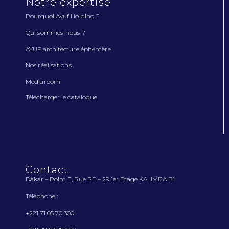
Notre expertise
Pourquoi Ayuf Holding ?
Qui sommes-nous ?
AYUF architecture éphémère
Nos réalisations
Mediaroom
Télécharger le catalogue
Contact
Dakar – Point E, Rue PE – 29 1
er
Etage KALIMBA B1
Téléphone :
+221 71 05 70 300