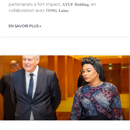
partenariats à fort impact, 𝐀𝐘𝐔𝐅 𝐇𝐨𝐥𝐝𝐢𝐧𝐠, en
collaboration avec 𝐥’𝐎𝐍𝐆 𝐋𝐚𝐦𝐞
EN SAVOIR PLUS »