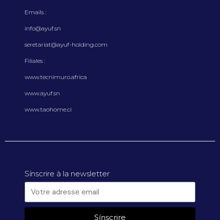
Emails :
info@ayuf.sn
seretariat@ayuf-holding.com
Filiales :
www.tecnimuro.africa
www.ayuf.sn
www.taohome.ci
Sínscrire à la newsletter
Sínscrire