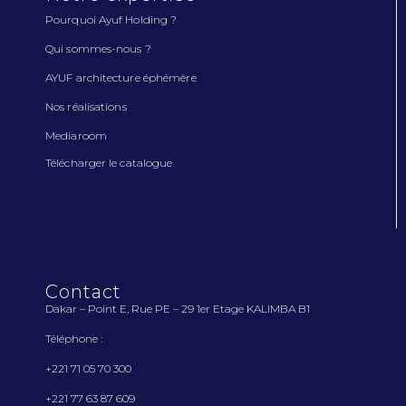
Pourquoi Ayuf Holding ?
Qui sommes-nous ?
AYUF architecture éphémère
Nos réalisations
Mediaroom
Télécharger le catalogue
Contact
Dakar – Point E, Rue PE – 29 1
er
Etage KALIMBA B1
Téléphone :
+221 71 05 70 300
+221 77 63 87 609