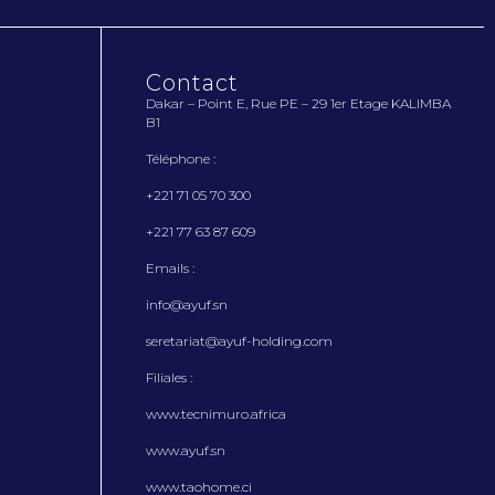
Contact
Dakar – Point E, Rue PE – 29 1
er
Etage KALIMBA
B1
Téléphone :
+221 71 05 70 300
+221 77 63 87 609
Emails :
info@ayuf.sn
seretariat@ayuf-holding.com
Filiales :
www.tecnimuro.africa
www.ayuf.sn
www.taohome.ci