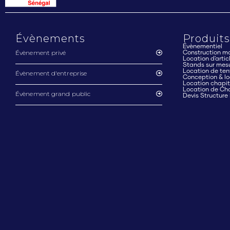
Évènements
Produits
Évènementiel
Évènement privé
Construction mo
Location d'arti
Stands sur mes
Location de ten
Évènement d'entreprise
Conception & lo
Location chapi
Location de Ch
Évènement grand public
Devis Structure