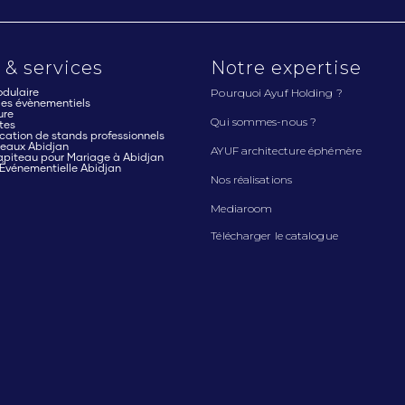
 & services
Notre expertise
Pourquoi Ayuf Holding ?
dulaire
cles évènementiels
ure
Qui sommes-nous ?
tes
cation de stands professionnels
teaux Abidjan
AYUF architecture éphémère
apiteau pour Mariage à Abidjan
 Événementielle Abidjan
Nos réalisations
Mediaroom
Télécharger le catalogue