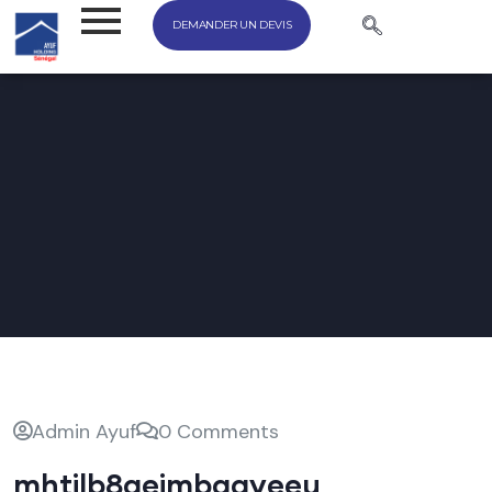
DEMANDER UN DEVIS
Admin Ayuf
0 Comments
mhtjlb8qeimbqayeeu