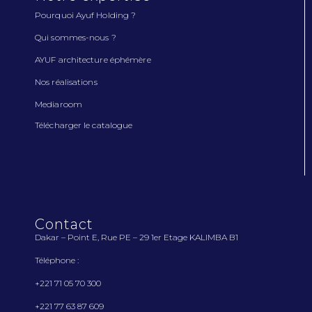
Pourquoi Ayuf Holding ?
Qui sommes-nous ?
AYUF architecture éphémère
Nos réalisations
Mediaroom
Télécharger le catalogue
Contact
Dakar – Point E, Rue PE – 29 1
er
Etage KALIMBA B1
Téléphone :
+221 71 05 70 300
+221 77 63 87 609