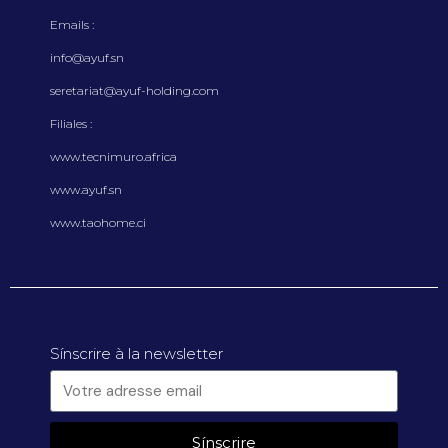
Emails :
info@ayuf.sn
seretariat@ayuf-holding.com
Filiales :
www.tecnimuro.africa
www.ayuf.sn
www.taohome.ci
Sínscrire à la newsletter
Sínscrire