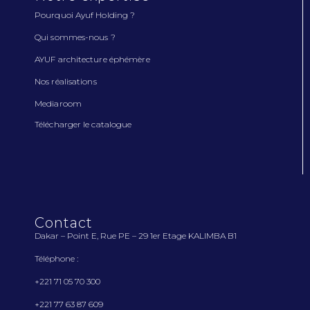
Pourquoi Ayuf Holding ?
Qui sommes-nous ?
AYUF architecture éphémère
Nos réalisations
Mediaroom
Télécharger le catalogue
Contact
Dakar – Point E, Rue PE – 29 1
er
Etage KALIMBA B1
Téléphone :
+221 71 05 70 300
+221 77 63 87 609