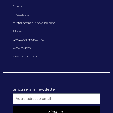
Emails :
info@ayuf.sn
seretariat@ayuf-holding.com
Filiales :
www.tecnimuro.africa
www.ayuf.sn
www.taohome.ci
Sínscrire à la newsletter
Sínscrire