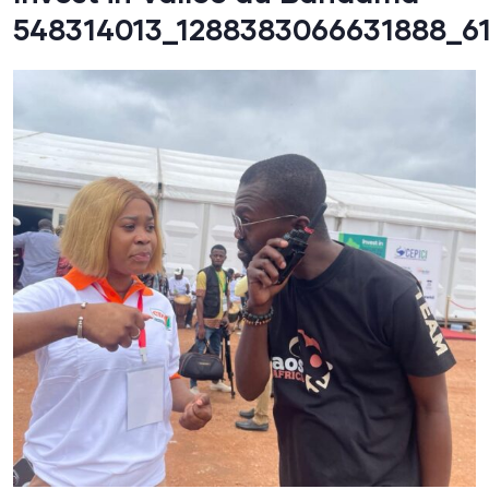
548314013_1288383066631888_6