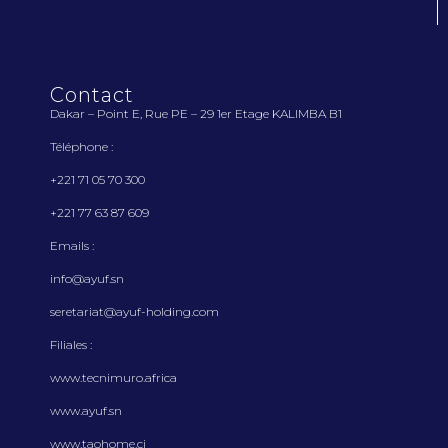
Contact
Dakar – Point E, Rue PE – 29 1
er
Etage KALIMBA B1
Téléphone :
+221 71 05 70 300
+221 77 63 87 609
Emails :
info@ayuf.sn
seretariat@ayuf-holding.com
Filiales :
www.tecnimuro.africa
www.ayuf.sn
www.taohome.ci