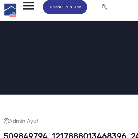
DEMANDER UN DEVIS
Admin Ayuf
509849794_1217888013468396_2