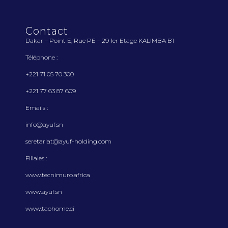
Contact
Dakar – Point E, Rue PE – 29 1
er
Etage KALIMBA B1
Téléphone :
+221 71 05 70 300
+221 77 63 87 609
Emails :
info@ayuf.sn
seretariat@ayuf-holding.com
Filiales :
www.tecnimuro.africa
www.ayuf.sn
www.taohome.ci