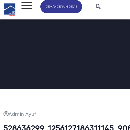
DEMANDER UN DEVIS
Admin Ayuf
528636299_1256127186311145_90