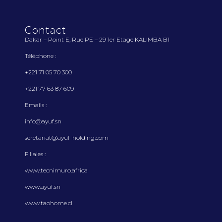
Contact
Dakar – Point E, Rue PE – 29 1
er
Etage KALIMBA B1
Téléphone :
+221 71 05 70 300
+221 77 63 87 609
Emails :
info@ayuf.sn
seretariat@ayuf-holding.com
Filiales :
www.tecnimuro.africa
www.ayuf.sn
www.taohome.ci