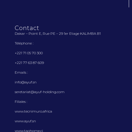
Contact
Dakar – Point E, Rue PE – 29 1
er
Etage KALIMBA B1
Téléphone :
+221 71 05 70 300
+221 77 63 87 609
Emails :
info@ayuf.sn
seretariat@ayuf-holding.com
Filiales :
www.tecnimuro.africa
www.ayuf.sn
www.taohome.ci