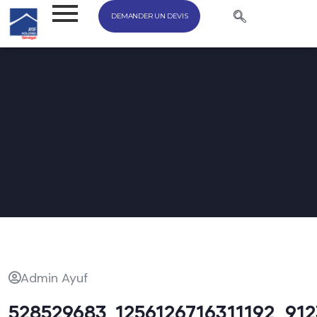
DEMANDER UN DEVIS
Admin Ayuf
528529683_1256126716311192_91