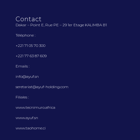
Contact
Dakar – Point E, Rue PE – 29 1
er
Etage KALIMBA B1
Téléphone :
+221 71 05 70 300
+221 77 63 87 609
Emails :
info@ayuf.sn
seretariat@ayuf-holding.com
Filiales :
www.tecnimuro.africa
www.ayuf.sn
www.taohome.ci